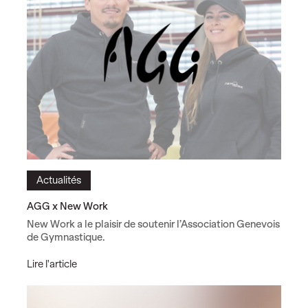
k
r
e
c
o
n
n
u
P
a
r
t
e
n
Actualités
a
i
AGG x New Work
r
New Work a le plaisir de soutenir l’Association Genevois
e
de Gymnastique.
I
P
A
Lire l'article
T
G
G
x