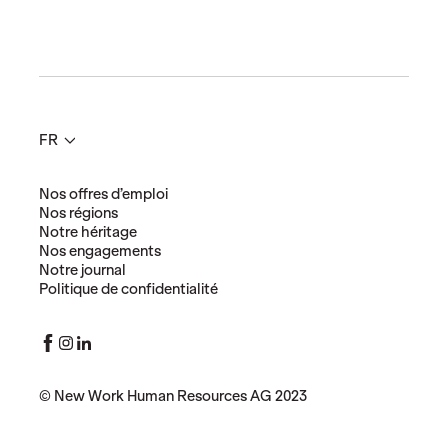
w
W
o
r
k
c
o
FR
n
s
o
Nos offres d’emploi
l
Nos régions
i
Notre héritage
d
Nos engagements
e
Notre journal
s
Politique de confidentialité
a
d
i
Facebook
Instagram
LinkedIn
v
e
r
© New Work Human Resources AG 2023
s
i