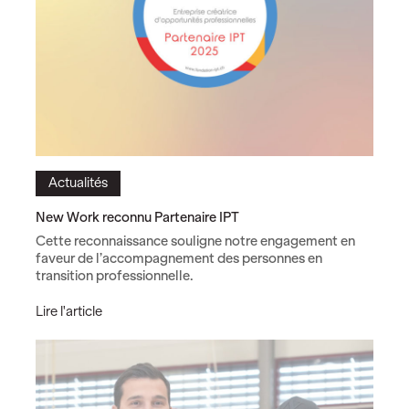
Actualités
New Work reconnu Partenaire IPT
Cette reconnaissance souligne notre engagement en
faveur de l’accompagnement des personnes en
transition professionnelle.
N
Lire l'article
e
w
W
o
r