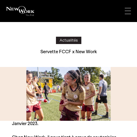
Aller
au
Menu
contenu
Actualités
Servette FCCF x New Work
Janvier 2023.