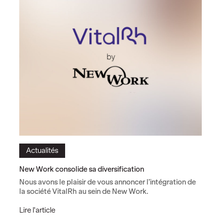
N
e
w
W
o
r
k
Actualités
New Work consolide sa diversification
Nous avons le plaisir de vous annoncer l’intégration de
la société VitalRh au sein de New Work.
N
Lire l'article
e