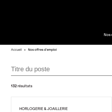
Aller
au
contenu
Nos 
Accueil
»
Nos offres d’emploi
Titre
du
poste
132
résultats
HORLOGERIE & JOAILLERIE