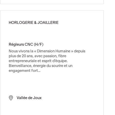
n
t
r
ô
HORLOGERIE & JOAILLERIE
l
e
u
r
Régleurs CNC (H/F)
Q
Nous vivons la « Dimension Humaine » depuis
u
plus de 20 ans, avec passion, fibre
a
entrepreneuriale et esprit d’équipe.
l
Bienveillance, énergie du sourire et un
i
engagement fort…
t
é
(
H
Vallée de Joux
/
F
)