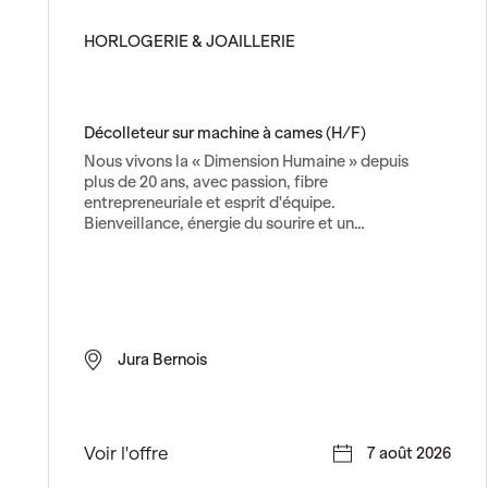
a
t
HORLOGERIE & JOAILLERIE
e
u
r
e
Décolleteur sur machine à cames (H/F)
n
Nous vivons la « Dimension Humaine » depuis
i
plus de 20 ans, avec passion, fibre
n
entrepreneuriale et esprit d'équipe.
d
Bienveillance, énergie du sourire et un…
u
s
t
r
i
Jura Bernois
e
(
H
/
D
Voir l'offre
7 août 2026
F
é
)