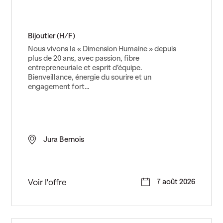
Bijoutier (H/F)
Nous vivons la « Dimension Humaine » depuis
plus de 20 ans, avec passion, fibre
entrepreneuriale et esprit d’équipe.
Bienveillance, énergie du sourire et un
engagement fort…
Jura Bernois
B
Voir l'offre
7 août 2026
i
j
o