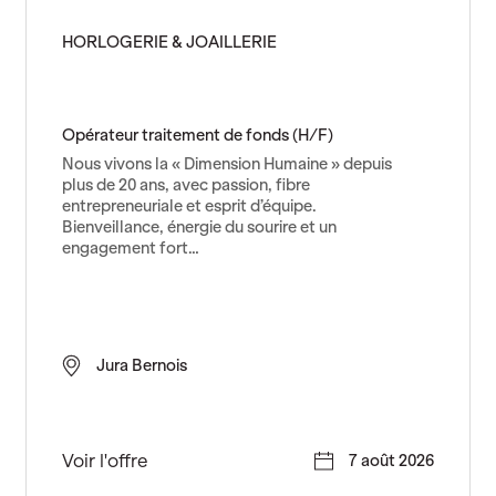
u
t
HORLOGERIE & JOAILLERIE
i
e
r
(
Opérateur traitement de fonds (H/F)
H
Nous vivons la « Dimension Humaine » depuis
/
plus de 20 ans, avec passion, fibre
F
entrepreneuriale et esprit d’équipe.
)
Bienveillance, énergie du sourire et un
engagement fort…
Jura Bernois
O
Voir l'offre
7 août 2026
p