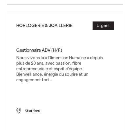
é
r
a
t
HORLOGERIE & JOAILLERIE
Urgent
e
u
r
t
Gestionnaire ADV (H/F)
r
Nous vivons la « Dimension Humaine » depuis
a
plus de 20 ans, avec passion, fibre
i
entrepreneuriale et esprit d’équipe.
t
Bienveillance, énergie du sourire et un
e
engagement fort…
m
e
n
t
Genève
d
e
f