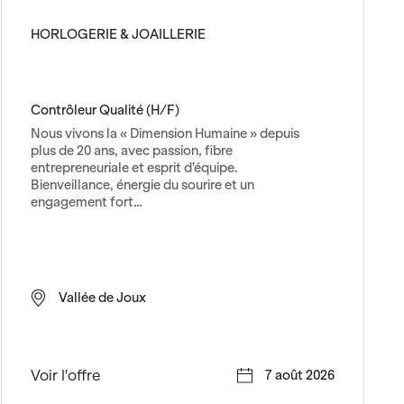
a
t
HORLOGERIE & JOAILLERIE
e
u
r
m
Contrôleur Qualité (H/F)
é
Nous vivons la « Dimension Humaine » depuis
c
plus de 20 ans, avec passion, fibre
a
entrepreneuriale et esprit d’équipe.
n
Bienveillance, énergie du sourire et un
i
engagement fort…
c
i
e
n
Vallée de Joux
(
H
/
F
C
Voir l'offre
7 août 2026
)
o