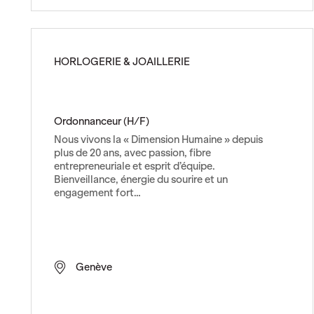
c
o
l
l
HORLOGERIE & JOAILLERIE
e
t
e
u
Ordonnanceur (H/F)
r
Nous vivons la « Dimension Humaine » depuis
s
plus de 20 ans, avec passion, fibre
u
entrepreneuriale et esprit d’équipe.
r
Bienveillance, énergie du sourire et un
m
engagement fort…
a
c
h
i
Genève
n
e
à