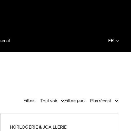
ournal
FR
Filtre :
Filtrer par :
Tout voir
Plus récent
HORLOGERIE & JOAILLERIE