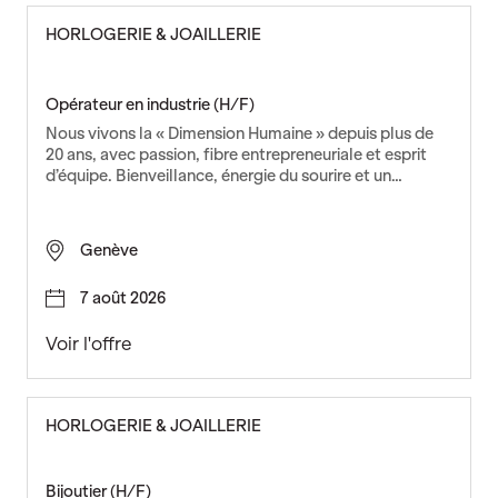
i
HORLOGERIE & JOAILLERIE
t
ä
r
Opérateur en industrie (H/F)
i
Nous vivons la « Dimension Humaine » depuis plus de
n
20 ans, avec passion, fibre entrepreneuriale et esprit
s
d’équipe. Bienveillance, énergie du sourire et un…
t
a
l
Genève
l
a
7 août 2026
t
e
O
Voir l'offre
u
p
r
é
E
r
HORLOGERIE & JOAILLERIE
F
a
Z
t
e
Bijoutier (H/F)