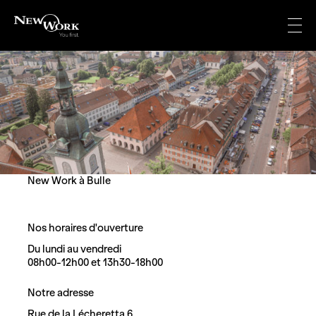
Aller
au
Menu
contenu
New Work à Bulle
Nos horaires d'ouverture
Du lundi au vendredi
08h00-12h00 et 13h30-18h00
Notre adresse
Rue de la Lécheretta 6