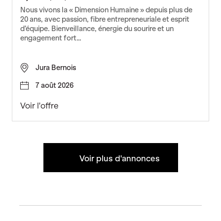
u
Nous vivons la « Dimension Humaine » depuis plus de
r
20 ans, avec passion, fibre entrepreneuriale et esprit
e
d’équipe. Bienveillance, énergie du sourire et un
engagement fort…
n
i
n
Jura Bernois
d
u
7 août 2026
s
t
B
Voir l'offre
r
i
i
j
e
o
(
u
Voir plus d'annonces
H
t
/
i
F
e
)
r
(
H