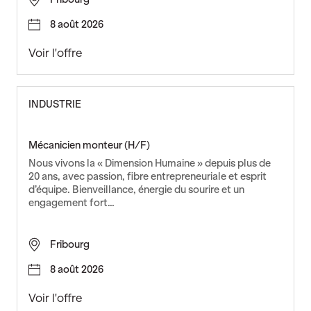
C
(
8 août 2026
H
/
G
Voir l'offre
F
e
)
s
t
INDUSTRIE
i
o
n
Mécanicien monteur (H/F)
n
Nous vivons la « Dimension Humaine » depuis plus de
a
20 ans, avec passion, fibre entrepreneuriale et esprit
i
d’équipe. Bienveillance, énergie du sourire et un
engagement fort…
r
e
e
Fribourg
n
i
8 août 2026
n
t
M
Voir l'offre