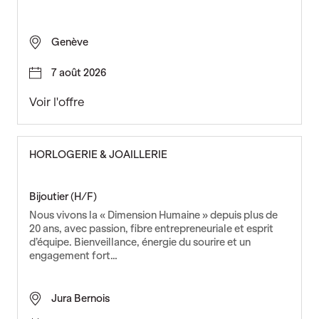
t
a
l
Genève
l
a
7 août 2026
t
e
O
Voir l'offre
u
p
r
é
E
r
HORLOGERIE & JOAILLERIE
F
a
Z
t
e
Bijoutier (H/F)
u
Nous vivons la « Dimension Humaine » depuis plus de
r
20 ans, avec passion, fibre entrepreneuriale et esprit
e
d’équipe. Bienveillance, énergie du sourire et un
engagement fort…
n
i
n
Jura Bernois
d