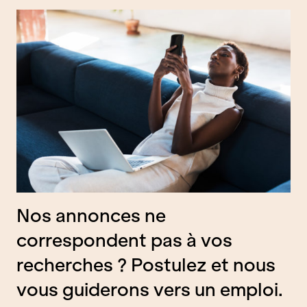
)
u
r
m
é
c
a
n
i
c
i
e
n
(
H
Nos annonces ne
/
F
correspondent pas à vos
)
recherches ? Postulez et nous
vous guiderons vers un emploi.