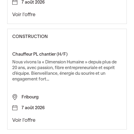
u
7 août 2026
s
t
B
Voir l'offre
r
i
i
j
e
o
CONSTRUCTION
(
u
H
t
/
i
Chauffeur PL chantier (H/F)
F
e
Nous vivons la « Dimension Humaine » depuis plus de
)
r
20 ans, avec passion, fibre entrepreneuriale et esprit
(
d’équipe. Bienveillance, énergie du sourire et un
engagement fort…
H
/
F
Fribourg
)
7 août 2026
C
Voir l'offre
h
a