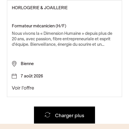
u
HORLOGERIE & JOAILLERIE
f
f
e
Formateur mécanicien (H/F)
u
Nous vivons la « Dimension Humaine » depuis plus de
r
20 ans, avec passion, fibre entrepreneuriale et esprit
P
d'équipe. Bienveillance, énergie du sourire et un…
L
c
h
Bienne
a
n
7 août 2026
t
i
F
Voir l'offre
e
o
r
r
(
m
H
a
Charger plus
/
t
F
e