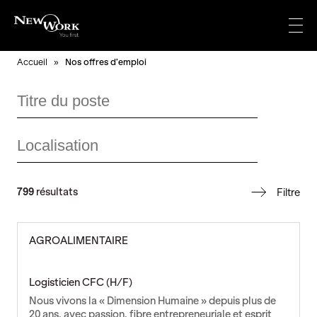
Aller
au
Menu
contenu
Accueil
»
Nos offres d’emploi
Titre
du
poste
Localisation
799
résultats
Filtre
AGROALIMENTAIRE
Logisticien CFC (H/F)
Nous vivons la « Dimension Humaine » depuis plus de
20 ans, avec passion, fibre entrepreneuriale et esprit