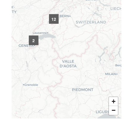
12
2
+
−