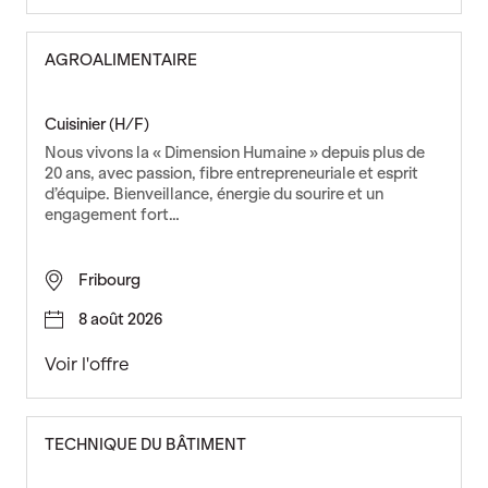
e
é
n
c
d
a
AGROALIMENTAIRE
a
n
n
i
c
c
Cuisinier (H/F)
e
i
Nous vivons la « Dimension Humaine » depuis plus de
(
e
20 ans, avec passion, fibre entrepreneuriale et esprit
H
n
d’équipe. Bienveillance, énergie du sourire et un
engagement fort…
/
m
F
o
)
n
Fribourg
t
e
8 août 2026
u
r
C
Voir l'offre
(
u
H
i
/
s
TECHNIQUE DU BÂTIMENT
F
i
)
n