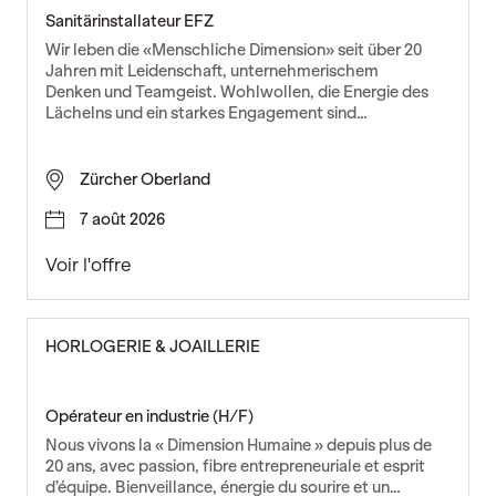
i
Sanitärinstallateur EFZ
e
Wir leben die «Menschliche Dimension» seit über 20
r
Jahren mit Leidenschaft, unternehmerischem
(
Denken und Teamgeist. Wohlwollen, die Energie des
Lächelns und ein starkes Engagement sind…
H
/
F
Zürcher Oberland
)
7 août 2026
S
Voir l'offre
a
n
i
HORLOGERIE & JOAILLERIE
t
ä
r
Opérateur en industrie (H/F)
i
Nous vivons la « Dimension Humaine » depuis plus de
n
20 ans, avec passion, fibre entrepreneuriale et esprit
s
d’équipe. Bienveillance, énergie du sourire et un…