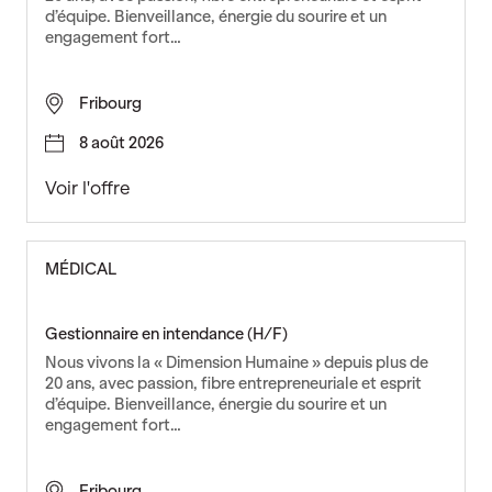
d’équipe. Bienveillance, énergie du sourire et un
engagement fort…
Fribourg
8 août 2026
L
Voir l'offre
o
g
i
MÉDICAL
s
t
i
Gestionnaire en intendance (H/F)
c
Nous vivons la « Dimension Humaine » depuis plus de
i
20 ans, avec passion, fibre entrepreneuriale et esprit
e
d’équipe. Bienveillance, énergie du sourire et un
engagement fort…
n
C
F
Fribourg