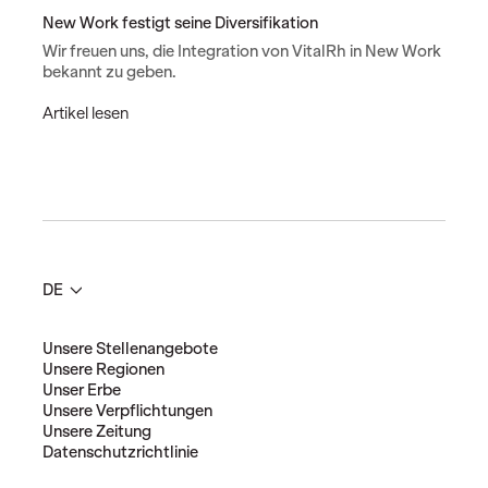
New Work festigt seine Diversifikation
Wir freuen uns, die Integration von VitalRh in New Work
bekannt zu geben.
N
Artikel lesen
e
w
W
o
r
k
f
e
DE
s
t
i
Unsere Stellenangebote
g
Unsere Regionen
t
Unser Erbe
s
Unsere Verpflichtungen
e
Unsere Zeitung
i
Datenschutzrichtlinie
n
e