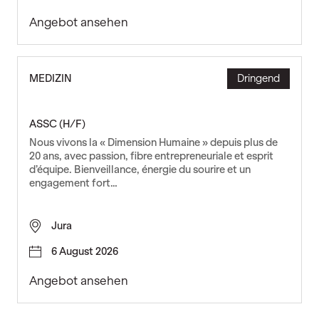
)
G
Angebot ansehen
e
s
t
MEDIZIN
Dringend
i
o
n
ASSC (H/F)
n
Nous vivons la « Dimension Humaine » depuis plus de
a
20 ans, avec passion, fibre entrepreneuriale et esprit
i
d’équipe. Bienveillance, énergie du sourire et un
r
engagement fort…
e
A
D
Jura
V
6 August 2026
(
H
A
Angebot ansehen
/
S
F
S