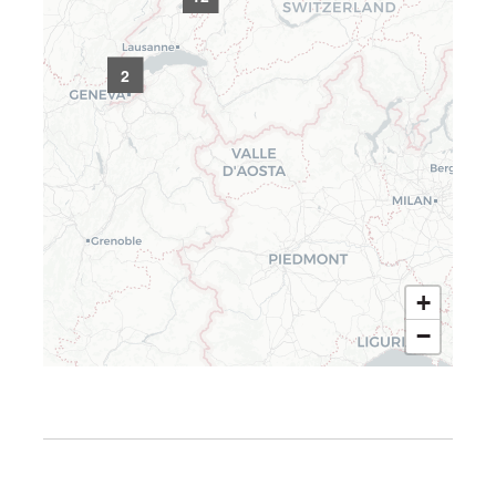
2
+
−